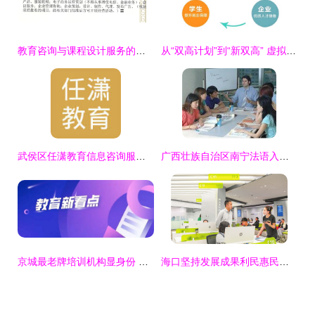
教育咨询与课程设计服务的开票项目选择指南
从“双高计划”到“新双高” 虚拟仿真技术如何成为产教融合的强力引擎
武侯区任潇教育信息咨询服务部 一站式教育信息解决方案
广西壮族自治区南宁法语入门培训服务信息详解与供应商分析——以学成教育为例
京城最老牌培训机构显身份 创始人缔造三届高考状元，铸就教育信息咨询新标杆
海口坚持发展成果利民惠民，群众获得感幸福感不断增强