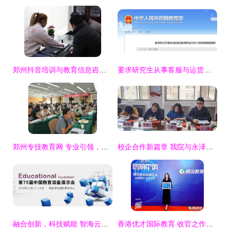
郑州抖音培训与教育信息咨询服务 开启短视频时代新机遇
要求研究生从事客服与运货，南邮一教师被解聘引发教育服务伦理争议
郑州专技教育网 专业引领，赋能未来——全面解析教育信息咨询服务的价值与路径
校企合作新篇章 我院与永泽建设工程咨询公司召开教育信息咨询服务合作洽谈会
融合创新，科技赋能 智海云天在75届中国教育装备展上引领教育信息咨询服务新篇章
香港优才国际教育 收官之作再获殊荣，以卓越服务铸就影响力留学品牌